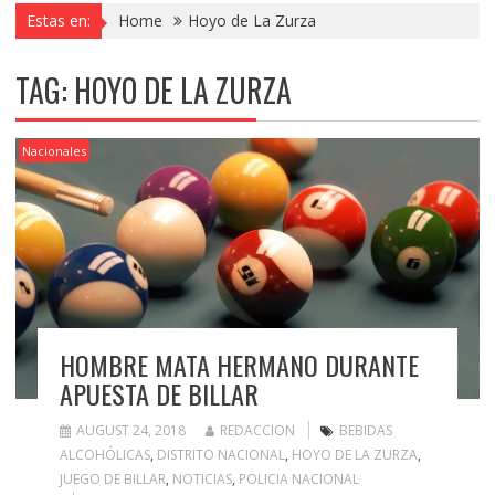
Estas en:
Home
Hoyo de La Zurza
TAG:
HOYO DE LA ZURZA
Nacionales
HOMBRE MATA HERMANO DURANTE
APUESTA DE BILLAR
AUGUST 24, 2018
REDACCION
BEBIDAS
ALCOHÓLICAS
,
DISTRITO NACIONAL
,
HOYO DE LA ZURZA
,
JUEGO DE BILLAR
,
NOTICIAS
,
POLICIA NACIONAL