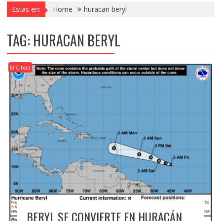
Estas en:
Home
huracan beryl
TAG:
HURACAN BERYL
El Cibao
BERYL SE CONVIERTE EN HURACÁN