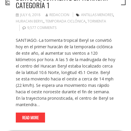
CATEGORÍA 1
JULY 6, 2018
REDACCION
ANTILLAS MENORES
,
HURACAN BERYL
,
TEMPORADA CICLÓNICA
,
TORMENTA
9,577 COMMENTS
SANTIAGO.-La tormenta tropical Beryl se convirtió
hoy en el primer huracán de la temporada ciclónica
de este año, al aumentar sus vientos a 120
kilómetros por hora. A las 5 de la madrugada de hoy
el centro del Huracan Beryl estaba localizado cerca
de la latitud 10.6 Norte, longitud 45.1 Oeste. Beryl
se esta moviendo hacia el oeste a cerca de 14 mph
(22 km/h). Se espera una movimiento mas rápido
hacia el oeste noroeste durante el fin de semana.
En la trayectoria pronosticada, el centro de Beryl se
mantendra…
READ MORE