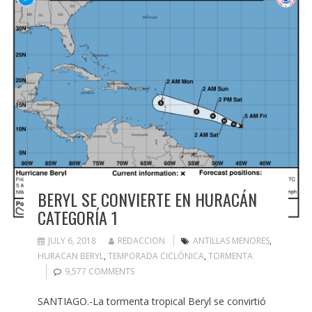
BERYL SE CONVIERTE EN HURACÁN
CATEGORÍA 1
JULY 6, 2018
REDACCION
ANTILLAS MENORES
,
HURACAN BERYL
,
TEMPORADA CICLÓNICA
,
TORMENTA
9,577 COMMENTS
SANTIAGO.-La tormenta tropical Beryl se convirtió