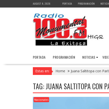
Skip
AUGUST 8, 2026
PORTADA
PROGRAMACIÓN
NOTICI
to
content
PORTADA
PROGRAMACIÓN
NOTICIAS
VID
Estas en:
Home
Juana Saltitopa con Parí
TAG:
JUANA SALTITOPA CON P
Nacionales