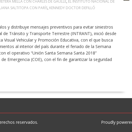
RETERA MELLA CON CHARLES DE GAULLE
,
EL INSTITUTO NACIONAL DE
JUANA SALTITOPA CON PARÍS
,
KENNEDY DOCTOR DEFILLÓ
ulos y distribuye mensajes preventivos para evitar siniestros
al de Tránsito y Transporte Terrestre (INTRANT), inició desde
ca Visual Vehicular y Promoción Educativa, con el que busca
mientos al interior del país durante el feriado de la Semana
n con el operativo “Unión Santa Semana Santa 2018”
e Emergencia (COE), con el fin de garantizar la seguridad
erechos reservados.
Proudly powere