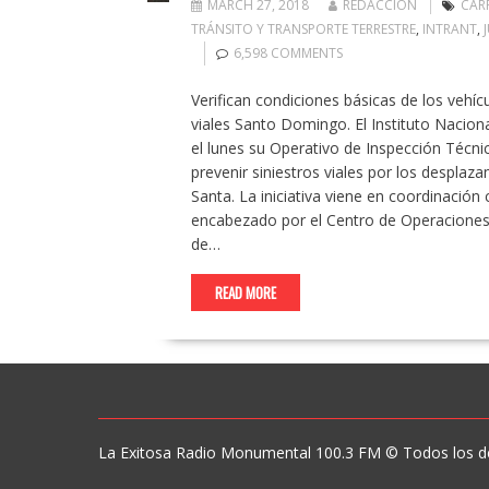
MARCH 27, 2018
REDACCION
CAR
TRÁNSITO Y TRANSPORTE TERRESTRE
,
INTRANT
,
6,598 COMMENTS
Verifican condiciones básicas de los vehíc
viales Santo Domingo. El Instituto Nacion
el lunes su Operativo de Inspección Técni
prevenir siniestros viales por los desplaza
Santa. La iniciativa viene en coordinació
encabezado por el Centro de Operaciones d
de…
READ MORE
La Exitosa Radio Monumental 100.3 FM © Todos los d