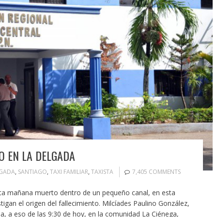
O EN LA DELGADA
LGADA
,
SANTIAGO
,
TAXI FAMILIAR
,
TAXISTA
7,405 COMMENTS
ta mañana muerto dentro de un pequeño canal, en esta
tigan el origen del fallecimiento. Milcíades Paulino González,
ua, a eso de las 9:30 de hoy, en la comunidad La Ciénega,