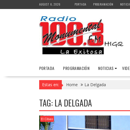
Skip
AUGUST 6, 2026
PORTADA
PROGRAMACIÓN
NOTICI
to
content
PORTADA
PROGRAMACIÓN
NOTICIAS
VID
Estas en:
Home
La Delgada
TAG:
LA DELGADA
El Cibao