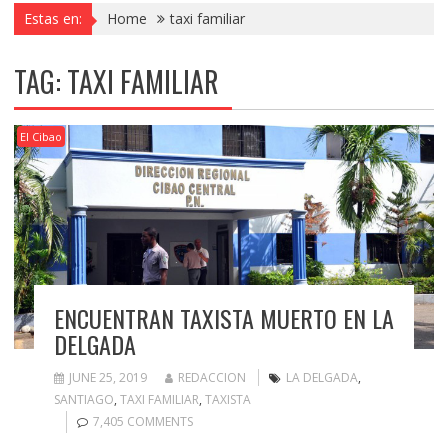
Estas en:
Home
taxi familiar
TAG:
TAXI FAMILIAR
El Cibao
ENCUENTRAN TAXISTA MUERTO EN LA
DELGADA
JUNE 25, 2019
REDACCION
LA DELGADA
,
SANTIAGO
,
TAXI FAMILIAR
,
TAXISTA
7,405 COMMENTS