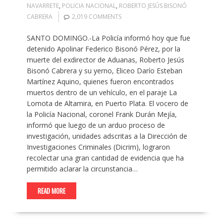
NAVARRETE
,
POLICIA NACIONAL
,
ROBERTO JESÚS BISONÓ
CABRERA
2,019 COMMENTS
SANTO DOMINGO.-La Policía informó hoy que fue
detenido Apolinar Federico Bisonó Pérez, por la
muerte del exdirector de Aduanas, Roberto Jesús
Bisonó Cabrera y su yerno, Eliceo Darío Esteban
Martínez Aquino, quienes fueron encontrados
muertos dentro de un vehículo, en el paraje La
Lomota de Altamira, en Puerto Plata. El vocero de
la Policía Nacional, coronel Frank Durán Mejía,
informó que luego de un arduo proceso de
investigación, unidades adscritas a la Dirección de
Investigaciones Criminales (Dicrim), lograron
recolectar una gran cantidad de evidencia que ha
permitido aclarar la circunstancia…
READ MORE