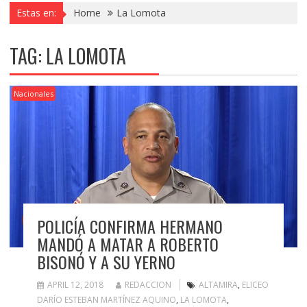
Estas en:
Home
La Lomota
TAG:
LA LOMOTA
Nacionales
POLICÍA CONFIRMA HERMANO
MANDÓ A MATAR A ROBERTO
BISONÓ Y A SU YERNO
APRIL 12, 2018
REDACCION
ALTAMIRA
,
ELICEO
DARÍO ESTEBAN MARTÍNEZ AQUINO
,
LA LOMOTA
,