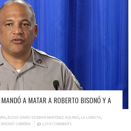
 MANDÓ A MATAR A ROBERTO BISONÓ Y A
IRA
,
ELICEO DARÍO ESTEBAN MARTÍNEZ AQUINO
,
LA LOMOTA
,
S BISONÓ CABRERA
2,019 COMMENTS