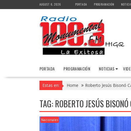
Skip
AUGUST 6, 2026
PORTADA
PROGRAMACIÓN
NOTICI
to
content
PORTADA
PROGRAMACIÓN
NOTICIAS
VID
Estas en:
Home
Roberto Jesús Bisonó C
TAG:
ROBERTO JESÚS BISONÓ
Nacionales