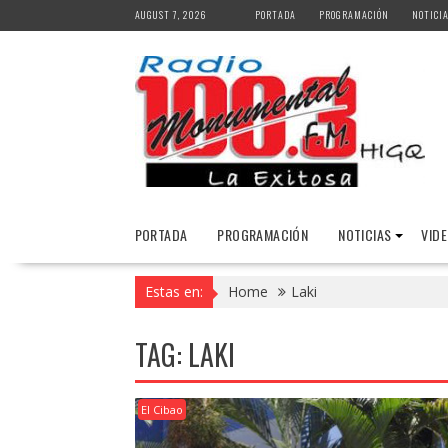
Skip
AUGUST 7, 2026
PORTADA
PROGRAMACIÓN
NOTICI
to
content
PORTADA
PROGRAMACIÓN
NOTICIAS
VID
Estas en:
Home
Laki
TAG:
LAKI
El Cibao