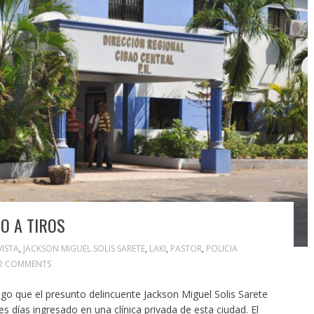
O A TIROS
VISTA
,
JACKSON MIGUEL SOLIS SARETE
,
LAKI
,
PASTOR
,
POLICIA
42 COMMENTS
o que el presunto delincuente Jackson Miguel Solis Sarete
es días ingresado en una clínica privada de esta ciudad. El