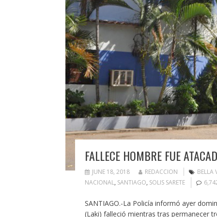
FALLECE HOMBRE FUE ATACAD
JUNE 18, 2018
REDACCION
BELLA 
NACIONAL
,
SANTIAGO
,
SOLIS SARETE
6,7
SANTIAGO.-La Policía informó ayer doming
(Laki) falleció mientras tras permanecer tr