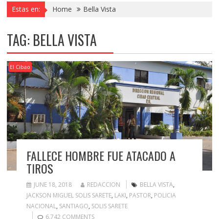
Estas en:
Home
Bella Vista
TAG:
BELLA VISTA
El Cibao
FALLECE HOMBRE FUE ATACADO A
TIROS
JUNE 18, 2018
REDACCION
BELLA VISTA
,
JACKSON MIGUEL SOLIS SARETE
,
LAKI
,
PASTOR
,
POLICIA
NACIONAL
,
SANTIAGO
,
SOLIS SARETE
6,742 COMMENTS