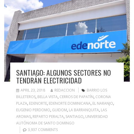
SANTIAGO: ALGUNOS SECTORES NO
TENDRÁN ELECTRICIDAD
APRIL 23, 2018
REDACCION
BARRIO LOS
BILLETEROS
,
BELLA VISTA
,
CERROS DE PAPATÍN
,
CORONA
PLAZA
,
EDENORTE
,
EDENORTE DOMINICANA
,
EL NARANJO
,
EUGENIO PERDOMO
,
GUIDOM
,
LA BARRANQUITA
,
LAS
AROMAS
,
REPARTO PERALTA
,
SANTIAGO
,
UNIVERSIDAD
AUTÓNOMA DE SANTO DOMINGO
3,937 COMMENTS