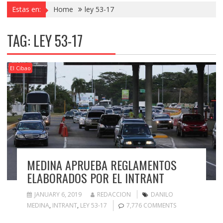
Estas en:
Home
ley 53-17
TAG:
LEY 53-17
El Cibao
MEDINA APRUEBA REGLAMENTOS
ELABORADOS POR EL INTRANT
JANUARY 6, 2019
REDACCION
DANILO
MEDINA
,
INTRANT
,
LEY 53-17
7,776 COMMENTS