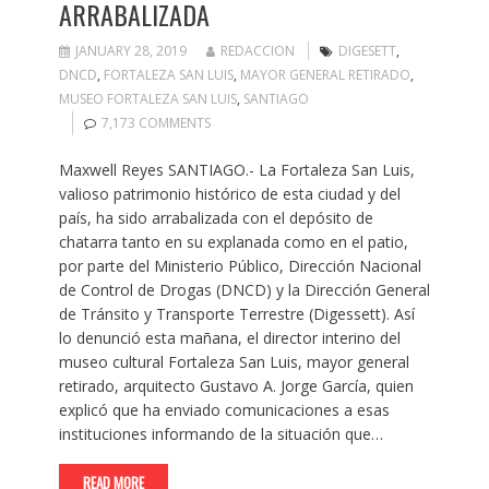
ARRABALIZADA
JANUARY 28, 2019
REDACCION
DIGESETT
,
DNCD
,
FORTALEZA SAN LUIS
,
MAYOR GENERAL RETIRADO
,
MUSEO FORTALEZA SAN LUIS
,
SANTIAGO
7,173 COMMENTS
Maxwell Reyes SANTIAGO.- La Fortaleza San Luis,
valioso patrimonio histórico de esta ciudad y del
país, ha sido arrabalizada con el depósito de
chatarra tanto en su explanada como en el patio,
por parte del Ministerio Público, Dirección Nacional
de Control de Drogas (DNCD) y la Dirección General
de Tránsito y Transporte Terrestre (Digessett). Así
lo denunció esta mañana, el director interino del
museo cultural Fortaleza San Luis, mayor general
retirado, arquitecto Gustavo A. Jorge García, quien
explicó que ha enviado comunicaciones a esas
instituciones informando de la situación que…
READ MORE