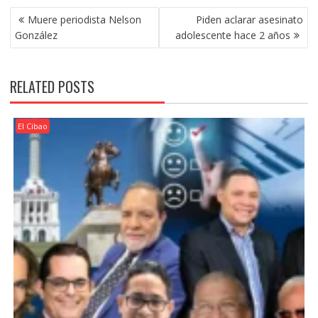
POST
Muere periodista Nelson
Piden aclarar asesinato
NAVIGATION
González
adolescente hace 2 años
RELATED POSTS
El Cibao