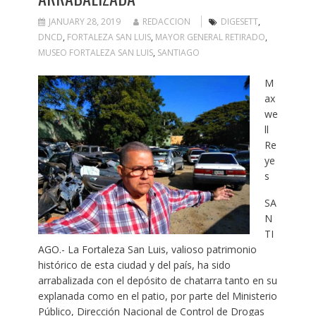
JANUARY 28, 2019
REDACCION
DIGESETT
,
DNCD
,
FORTALEZA SAN LUIS
,
MAYOR GENERAL RETIRADO
,
MUSEO FORTALEZA SAN LUIS
,
SANTIAGO
M
ax
we
ll
Re
ye
s
SA
N
TI
AGO.- La Fortaleza San Luis, valioso patrimonio
histórico de esta ciudad y del país, ha sido
arrabalizada con el depósito de chatarra tanto en su
explanada como en el patio, por parte del Ministerio
Público, Dirección Nacional de Control de Drogas