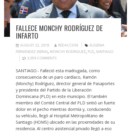
FALLECE MONCHY RODRÍGUEZ DE
INFARTO
AUGUST 22, 2018
REDACCION
EUGENIA
FERNÁNDEZ (NENA)
,
MONCHY RODRIGUEZ
,
PLD
,
SANTIAGO
3,959 COMMENTS
SANTIAGO.- Falleció esta madrugada, como
consecuencia de un paro cardíaco, Ramón
(Monchy) Rodríguez, director general de Pasaportes
y presidente del Partido de la Liberación
Dominicana (PLD) en este municipio. El también
miembro del Comité Central del PLD sintió un fuerte
dolor en el pecho mientras dormía y, conduciendo
su vehículo, llegó al Hospital Metropolitano de
Santiago (HOMS) ubicado en las proximidades de su
residencia. Al centro asistencial privado llegó a eso