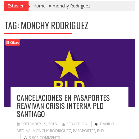
Estas en:
Home
monchy Rodriguez
TAG:
MONCHY RODRIGUEZ
El Cibao
CANCELACIONES EN PASAPORTES
REAVIVAN CRISIS INTERNA PLD
SANTIAGO
SEPTEMBER 19, 2018
REDACCION
DANILO
MEDINA
,
MONCHY RODRIGUEZ
,
PASAPORTES
,
PLD
3,902 COMMENTS