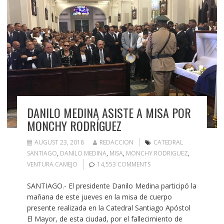
DANILO MEDINA ASISTE A MISA POR
MONCHY RODRÍGUEZ
AUGUST 23, 2018
REDACCION
CATEDRAL
SANTIAGO
,
DANILO MEDINA
,
MISA
,
MONCHY RODRIGUEZ
,
VENTURA CAMEJO
14,553 COMMENTS
SANTIAGO.- El presidente Danilo Medina participó la
mañana de este jueves en la misa de cuerpo
presente realizada en la Catedral Santiago Apóstol
El Mayor, de esta ciudad, por el fallecimiento de