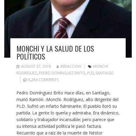
MONCHI Y LA SALUD DE LOS
POLÍTICOS
AUGUST 27, 2018
REDACCION
MONCHI
RODRIGUEZ
,
PEDRO DOMÍNGUEZ BRITO
,
PLD
,
SANTIAGO
8,284 COMMENTS
Pedro Domínguez Brito Hace días, en Santiago,
murió Ramón -Monchi- Rodríguez, alto dirigente del
PLD. Sufrió un infarto fulminante. El pueblo lloró su
partida. La gente lo quería y admiraba. Era dinámico,
solidario y trabajador incansable; pero parece que
su intensa actividad política le pasó factura.
Recuerdo que a raíz de la muerte de Néstor