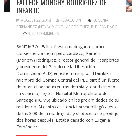
FALLECE MONCHY RODRÍGUEZ DE
INFARTO
AUGUST 22, 2018
REDACCION
EUGENIA
FERNÁNDEZ (NENA)
,
MONCHY RODRIGUEZ
,
PLD
,
SANTIAGO
3,959 COMMENTS
SANTIAGO.- Falleció esta madrugada, como
consecuencia de un paro cardíaco, Ramón
(Monchy) Rodríguez, director general de Pasaportes
y presidente del Partido de la Liberación
Dominicana (PLD) en este municipio. El también
miembro del Comité Central del PLD sintió un fuerte
dolor en el pecho mientras dormía y, conduciendo
su vehículo, llegó al Hospital Metropolitano de
Santiago (HOMS) ubicado en las proximidades de su
residencia. Al centro asistencial privado llegó a eso
de las 3:00 de la madrugada y su deceso se produjo
dos horas después. Estaba casado con Eugenia
Fernández…