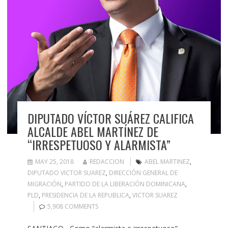
DIPUTADO VÍCTOR SUÁREZ CALIFICA
ALCALDE ABEL MARTÍNEZ DE
“IRRESPETUOSO Y ALARMISTA”
MAY 25, 2018
REDACCION
ABEL MARTINEZ
,
DIPUTADO VICTOR SUAREZ
,
DIRECCIÓN GENERAL DE
MIGRACIÓN
,
PARTIDO DE LA LIBERACIÓN DOMINICANA
,
PLD
,
PRESIDENCIA DE LA REPUBLICA
,
VICTOR SUAREZ
5,908 COMMENTS