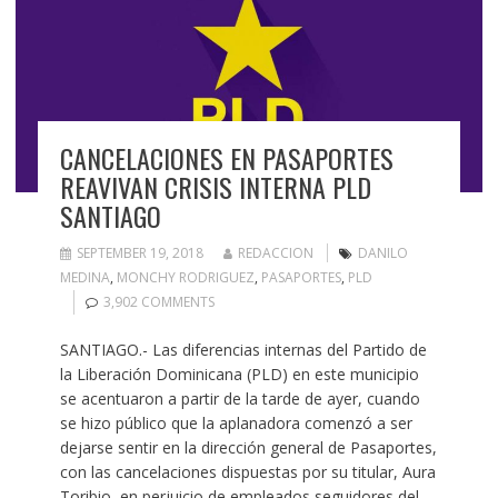
CANCELACIONES EN PASAPORTES
REAVIVAN CRISIS INTERNA PLD
SANTIAGO
SEPTEMBER 19, 2018
REDACCION
DANILO
MEDINA
,
MONCHY RODRIGUEZ
,
PASAPORTES
,
PLD
3,902 COMMENTS
SANTIAGO.- Las diferencias internas del Partido de
la Liberación Dominicana (PLD) en este municipio
se acentuaron a partir de la tarde de ayer, cuando
se hizo público que la aplanadora comenzó a ser
dejarse sentir en la dirección general de Pasaportes,
con las cancelaciones dispuestas por su titular, Aura
Toribio, en perjuicio de empleados seguidores del