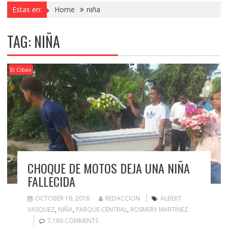
Estas en:
Home
niña
TAG:
NIÑA
El Cibao
CHOQUE DE MOTOS DEJA UNA NIÑA
FALLECIDA
OCTOBER 16, 2018
REDACCION
ALBERT
VASQUEZ
,
NIÑA
,
PARQUE CENTRAL
,
ROSMERY MARTÍNEZ
7,180 COMMENTS