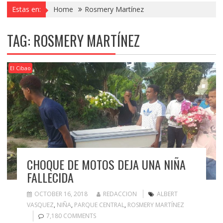
Estas en:
Home
Rosmery Martínez
TAG:
ROSMERY MARTÍNEZ
El Cibao
CHOQUE DE MOTOS DEJA UNA NIÑA
FALLECIDA
OCTOBER 16, 2018
REDACCION
ALBERT
VASQUEZ
,
NIÑA
,
PARQUE CENTRAL
,
ROSMERY MARTÍNEZ
7,180 COMMENTS