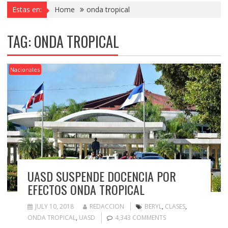
Estas en:
Home
onda tropical
TAG:
ONDA TROPICAL
Nacionales
UASD SUSPENDE DOCENCIA POR
EFECTOS ONDA TROPICAL
JULY 10, 2018
REDACCION
BERYL
,
CLASES
,
ONDA TROPICAL
,
UASD
4,343 COMMENTS