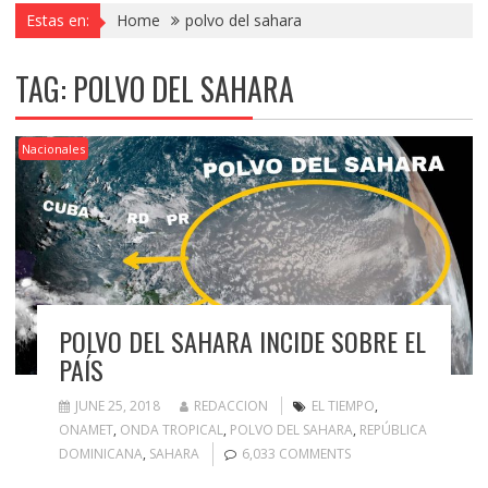
Estas en:
Home
polvo del sahara
TAG:
POLVO DEL SAHARA
Nacionales
POLVO DEL SAHARA INCIDE SOBRE EL
PAÍS
JUNE 25, 2018
REDACCION
EL TIEMPO
,
ONAMET
,
ONDA TROPICAL
,
POLVO DEL SAHARA
,
REPÚBLICA
DOMINICANA
,
SAHARA
6,033 COMMENTS