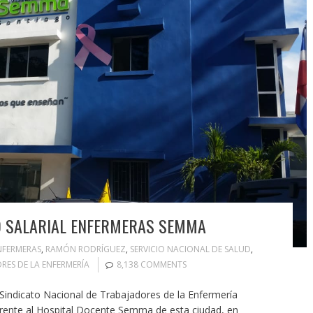
 SALARIAL ENFERMERAS SEMMA
NFERMERAS
,
RAMÓN RODRÍGUEZ
,
SERVICIO NACIONAL DE SALUD
,
RES DE LA ENFERMERÍA
8,138 COMMENTS
ndicato Nacional de Trabajadores de la Enfermería
frente al Hospital Docente Semma de esta ciudad, en