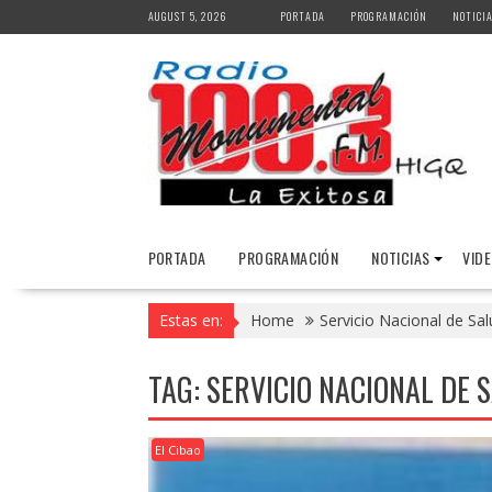
Skip
AUGUST 5, 2026
PORTADA
PROGRAMACIÓN
NOTICI
to
content
PORTADA
PROGRAMACIÓN
NOTICIAS
VID
Estas en:
Home
Servicio Nacional de Sal
TAG:
SERVICIO NACIONAL DE 
El Cibao