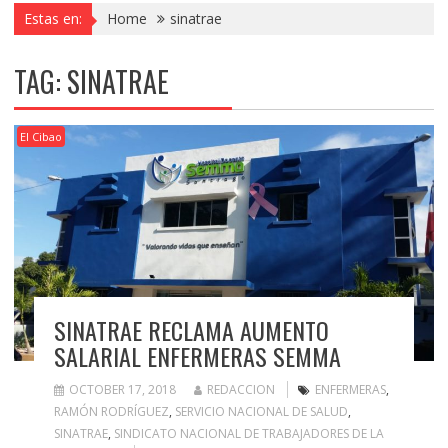
Estas en:
Home
sinatrae
TAG:
SINATRAE
El Cibao
SINATRAE RECLAMA AUMENTO
SALARIAL ENFERMERAS SEMMA
OCTOBER 17, 2018
REDACCION
ENFERMERAS
,
RAMÓN RODRÍGUEZ
,
SERVICIO NACIONAL DE SALUD
,
SINATRAE
,
SINDICATO NACIONAL DE TRABAJADORES DE LA