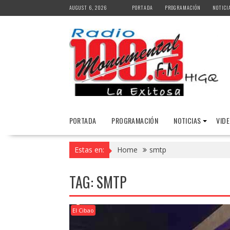
Skip
AUGUST 6, 2026
PORTADA
PROGRAMACIÓN
NOTICI
to
content
PORTADA
PROGRAMACIÓN
NOTICIAS
VID
Estas en:
Home
smtp
TAG:
SMTP
El Cibao