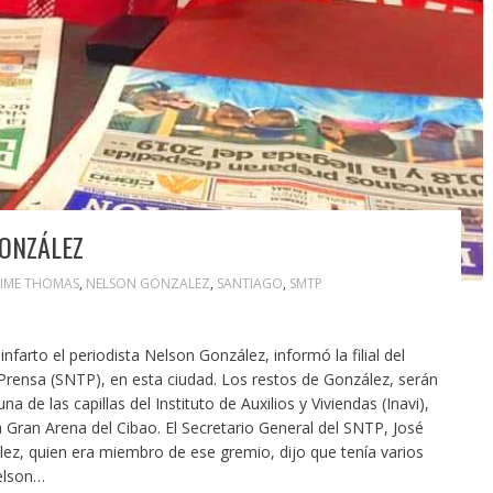
ONZÁLEZ
IME THOMAS
,
NELSON GONZALEZ
,
SANTIAGO
,
SMTP
farto el periodista Nelson González, informó la filial del
Prensa (SNTP), en esta ciudad. Los restos de González, serán
 de las capillas del Instituto de Auxilios y Viviendas (Inavi),
la Gran Arena del Cibao. El Secretario General del SNTP, José
lez, quien era miembro de ese gremio, dijo que tenía varios
elson…