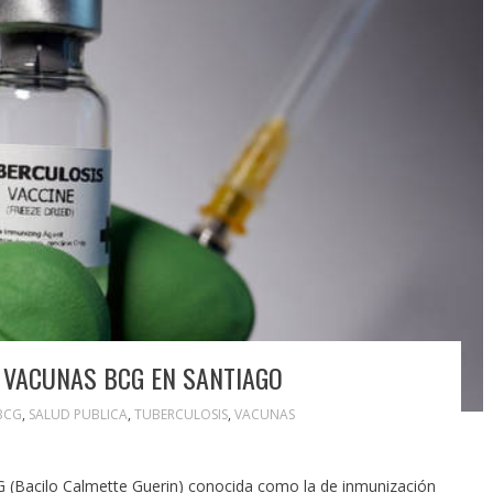
 VACUNAS BCG EN SANTIAGO
BCG
,
SALUD PUBLICA
,
TUBERCULOSIS
,
VACUNAS
(Bacilo Calmette Guerin) conocida como la de inmunización