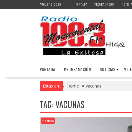
Skip
AUGUST 8, 2026
PORTADA
PROGRAMACIÓN
NOTICI
to
content
PORTADA
PROGRAMACIÓN
NOTICIAS
VID
Estas en:
Home
vacunas
TAG:
VACUNAS
El Cibao