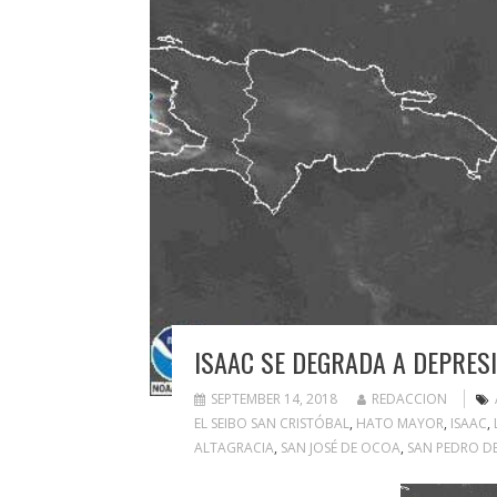
ISAAC SE DEGRADA A DEPRES
SEPTEMBER 14, 2018
REDACCION
EL SEIBO SAN CRISTÓBAL
,
HATO MAYOR
,
ISAAC
,
ALTAGRACIA
,
SAN JOSÉ DE OCOA
,
SAN PEDRO D