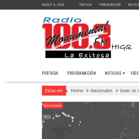
Skip
AUGUST 8, 2026
PORTADA
PROGRAMACIÓN
NOTICI
to
content
PORTADA
PROGRAMACIÓN
NOTICIAS
VID
Estas en:
Home
Nacionales
Isaac se 
Nacionales