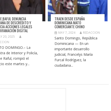
DE RAFUL DENUNCIA
TRAEN DESDE ESPAÑA
AÑA DE DESCRÉDITO Y
DOMINICANA MATÓ
CIA ACCIONES LEGALES
COMERCIANTE CHINO
DIFAMACIÓN DIGITAL
MAY 7, 2024
REDACCION
Y 20, 2025
Santo Domingo, República
CCION
Dominicana — En un
TO DOMINGO.– La
importante desarrollo
tra de Interior y Policía,
judicial, Francelys María
de Raful, rompió el
Furcal Rodríguez, la
cio este martes y...
ciudadana...