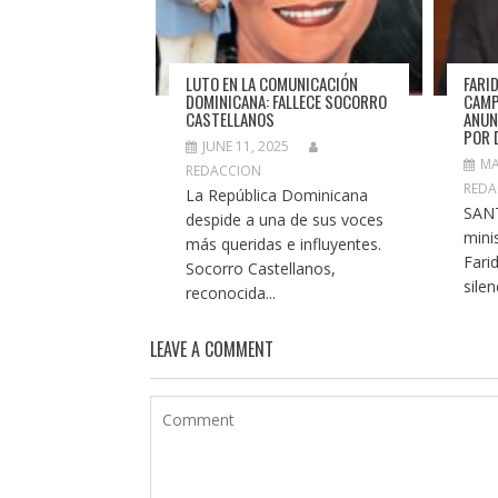
LUTO EN LA COMUNICACIÓN
FARI
DOMINICANA: FALLECE SOCORRO
CAMP
CASTELLANOS
ANUN
POR 
JUNE 11, 2025
MA
REDACCION
REDA
La República Dominicana
SAN
despide a una de sus voces
minis
más queridas e influyentes.
Fari
Socorro Castellanos,
silen
reconocida...
LEAVE A COMMENT