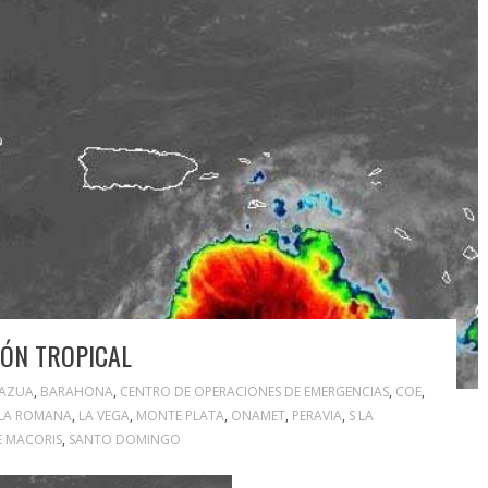
IÓN TROPICAL
AZUA
,
BARAHONA
,
CENTRO DE OPERACIONES DE EMERGENCIAS
,
COE
,
LA ROMANA
,
LA VEGA
,
MONTE PLATA
,
ONAMET
,
PERAVIA
,
S LA
E MACORIS
,
SANTO DOMINGO