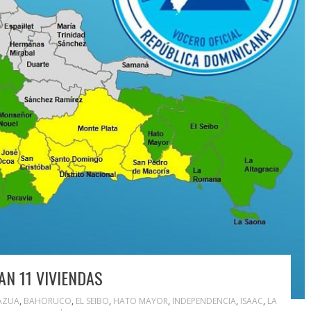
AN 11 VIVIENDAS
AZUA
,
BAHORUCO
,
EL SEIBO
,
HATO MAYOR
,
INDEPENDENCIA
,
ISAAC
,
LA