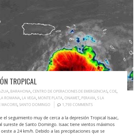
IÓN TROPICAL
AZUA
,
BARAHONA
,
CENTRO DE OPERACIONES DE EMERGENCIAS
,
COE
,
LA ROMANA
,
LA VEGA
,
MONTE PLATA
,
ONAMET
,
PERAVIA
,
S LA
E MACORIS
,
SANTO DOMINGO
1,793 COMMENTS
seguimiento muy de cerca a la depresión Tropical Isaac,
s al sureste de Santo Domingo. Isaac tiene vientos máximos
oeste a 24 km/h. Debido a las precipitaciones que se