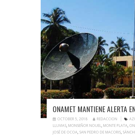
ONAMET MANTIENE ALERTA EN
OCTOBER 5, 2018
REDACCION
AZ
LLUVIAS
,
MONSEÑOR NOUEL
,
MONTE PLATA
,
ON
JOSÉ DE OCOA
,
SAN PEDRO DE MACORIS
,
SÁNCH