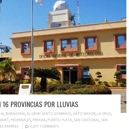
 16 PROVINCIAS POR LLUVIAS
UA
,
BARAHONA
,
EL GRAN SANTO DOMINGO
,
HATO MAYOR
,
LA VEGA
,
AMET
,
PEDERNALES
,
PERAVIA
,
PUERTO PLATA
,
SAN CRISTÓBAL
,
SAN
EZ RAMÍREZ
6,037 COMMENTS