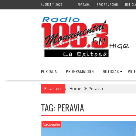
Skip
AUGUST 7, 2026
PORTADA
PROGRAMACIÓN
NOTICI
to
content
PORTADA
PROGRAMACIÓN
NOTICIAS
VID
Estas en:
Home
Peravia
TAG:
PERAVIA
Nacionales