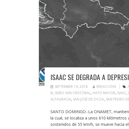
ISAAC SE DEGRADA A DEPRES
SEPTEMBER 14, 2018
REDACCION
EL SEIBO SAN CRISTÓBAL
,
HATO MAYOR
,
ISAAC
,
ALTAGRACIA
,
SAN JOSÉ DE OCOA
,
SAN PEDRO D
SANTO DOMINGO.-La ONAMET, mantiene el 
la cual, se localiza a unos 610 kilómetro
sostenidos de 55 km/h, se mueve hacia el 