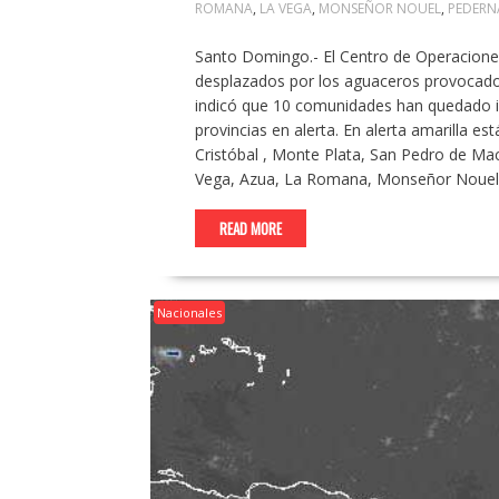
ROMANA
,
LA VEGA
,
MONSEÑOR NOUEL
,
PEDERN
Santo Domingo.- El Centro de Operaciones
desplazados por los aguaceros provocado
indicó que 10 comunidades han quedado in
provincias en alerta. En alerta amarilla e
Cristóbal , Monte Plata, San Pedro de Ma
Vega, Azua, La Romana, Monseñor Nouel, 
READ MORE
Nacionales