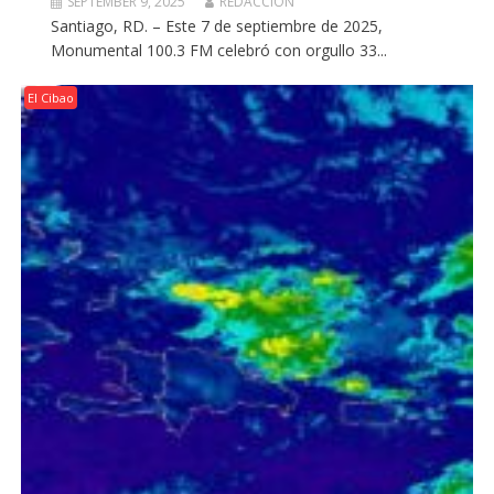
SEPTEMBER 9, 2025
REDACCION
Santiago, RD. – Este 7 de septiembre de 2025,
Monumental 100.3 FM celebró con orgullo 33...
El Cibao