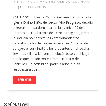
DE FEBRERO
,
MISA DIVINO NIÑO
,
PADRE CARLOS SANTANA
1,631 COMMENTS
SANTIAGO.- El padre Carlos Santana, párroco de la
iglesia Divino Niño, del sector Villa Progreso, decidió
celebrar la misa dominical en la avenida 27 de
Febrero, justo al frente del templo religioso, porque
la Alcaldía no permite los estacionamientos
paralelos de los feligreses en esa vía. A medio día
de ayer, el cura invitó a los presentes en el local a
llevar las sillas a la avenida, ubicándose en el lugar,
con lo que impidieron el normal tránsito de
vehículos. La actitud del padre Carlos fue en
respuesta a que…
READ MORE
ESCÚCHANOS!!