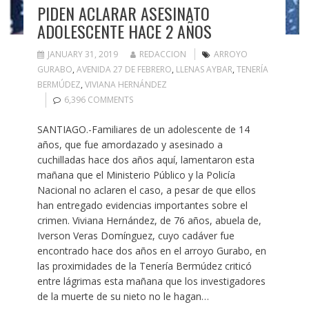
PIDEN ACLARAR ASESINATO
ADOLESCENTE HACE 2 AÑOS
JANUARY 31, 2019
REDACCION
ARROYO
GURABO
,
AVENIDA 27 DE FEBRERO
,
LLENAS AYBAR
,
TENERÍA
BERMÚDEZ
,
VIVIANA HERNÁNDEZ
6,396 COMMENTS
SANTIAGO.-Familiares de un adolescente de 14
años, que fue amordazado y asesinado a
cuchilladas hace dos años aquí, lamentaron esta
mañana que el Ministerio Público y la Policía
Nacional no aclaren el caso, a pesar de que ellos
han entregado evidencias importantes sobre el
crimen. Viviana Hernández, de 76 años, abuela de,
Iverson Veras Domínguez, cuyo cadáver fue
encontrado hace dos años en el arroyo Gurabo, en
las proximidades de la Tenería Bermúdez criticó
entre lágrimas esta mañana que los investigadores
de la muerte de su nieto no le hagan…