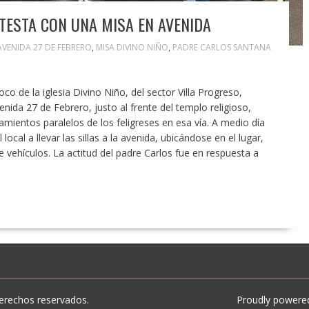
ESTA CON UNA MISA EN AVENIDA
AVENIDA 27 DE FEBRERO
,
MISA DIVINO NIÑO
,
PADRE CARLOS SANTANA
o de la iglesia Divino Niño, del sector Villa Progreso,
enida 27 de Febrero, justo al frente del templo religioso,
amientos paralelos de los feligreses en esa vía. A medio día
 local a llevar las sillas a la avenida, ubicándose en el lugar,
e vehículos. La actitud del padre Carlos fue en respuesta a
erechos reservados.
Proudly powere