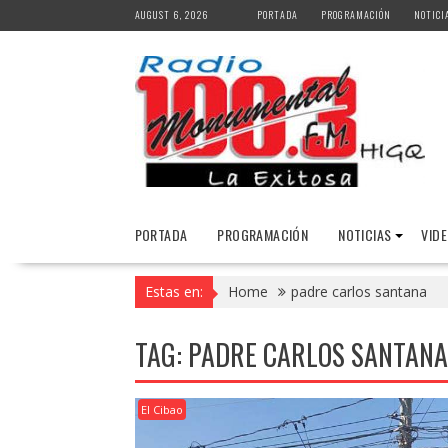
Skip
AUGUST 6, 2026
PORTADA
PROGRAMACIÓN
NOTICI
to
content
PORTADA
PROGRAMACIÓN
NOTICIAS
VID
Estas en:
Home
padre carlos santana
TAG:
PADRE CARLOS SANTANA
El Cibao