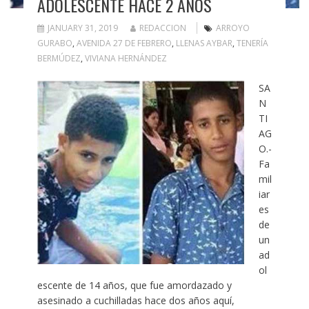
ADOLESCENTE HACE 2 AÑOS
JANUARY 31, 2019
REDACCION
ARROYO
GURABO
,
AVENIDA 27 DE FEBRERO
,
LLENAS AYBAR
,
TENERÍA
BERMÚDEZ
,
VIVIANA HERNÁNDEZ
SA
N
TI
AG
O.-
Fa
mil
iar
es
de
un
ad
ol
escente de 14 años, que fue amordazado y
asesinado a cuchilladas hace dos años aquí,