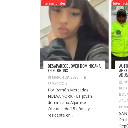
Internacionales
Internaci
DESAPARECE JOVEN DOMINICANA
AUTO
EN EL BRONX
APRE
ABU
MARCH 29, 2023
DE
REDACCION
REDA
Por Ramón Mercedes
BOC
NUEVA YORK.- La joven
ABU
dominicana Aljamise
PERA
Olivares, de 15 años, y
SAN
residente en...
Proc
Repú