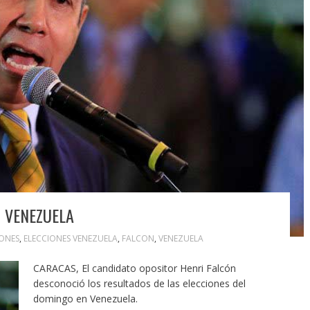
N VENEZUELA
IONES
,
ELECCIONES VENEZUELA
,
FALCON
,
VENEZUELA
CARACAS, El candidato opositor Henri Falcón
desconoció los resultados de las elecciones del
domingo en Venezuela.