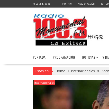
Skip
AUGUST 8, 2026
PORTADA
PROGRAMACIÓN
NOTICI
to
content
PORTADA
PROGRAMACIÓN
NOTICIAS
VID
Estas en:
Home
Internacionales
Piden
Internacionales