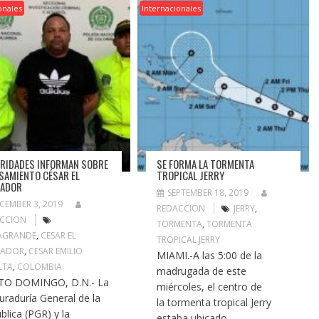
onales
Internacionales
RIDADES INFORMAN SOBRE
SE FORMA LA TORMENTA
SAMIENTO CÉSAR EL
TROPICAL JERRY
SADOR
SEPTEMBER 18, 2019
CEMBER 3, 2019
REDACCION
JERRY
,
CCION
TORMENTA
,
TORMENTA
AGRANDE
,
CESAR EL
TROPICAL JERRY
SADOR
,
CESAR EMILIO
MIAMI.-A las 5:00 de la
LTA
,
COLOMBIA
madrugada de este
TO DOMINGO, D.N.- La
miércoles, el centro de
uraduría General de la
la tormenta tropical Jerry
blica (PGR) y la
estaba ubicado...