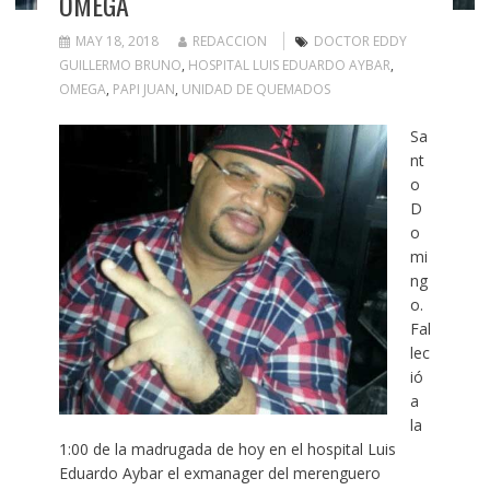
OMEGA
MAY 18, 2018
REDACCION
DOCTOR EDDY
GUILLERMO BRUNO
,
HOSPITAL LUIS EDUARDO AYBAR
,
OMEGA
,
PAPI JUAN
,
UNIDAD DE QUEMADOS
Sa
nt
o
D
o
mi
ng
o.
Fal
lec
ió
a
la
1:00 de la madrugada de hoy en el hospital Luis
Eduardo Aybar el exmanager del merenguero