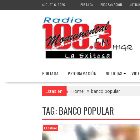
Skip
AUGUST 6, 2026
PORTADA
PROGRAMACIÓN
NOTICI
to
content
PORTADA
PROGRAMACIÓN
NOTICIAS
VID
Estas en:
Home
banco popular
TAG:
BANCO POPULAR
El Cibao