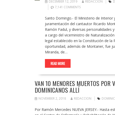
DECEMBER 12, 2019
REDACCION
D
7,141 COMMENTS
Santo Domingo.- El Ministerio de Interior 
juramentación del cantautor Ricardo Mont
Ramón Fadul, y diversas personalidades y e
a cargo del viceministro de Naturalización
legal establecido en la Constitución de la
oportunidad, además de Montaner, fue j
Miranda, de…
READ MORE
VAN 10 MENORES MUERTOS POR V
DOMINICANOS ALLÍ
NOVEMBER 2, 2018
REDACCION
DOMINI
Por Ramón Mercedes NUEVA JERSEY.- Hasta este j