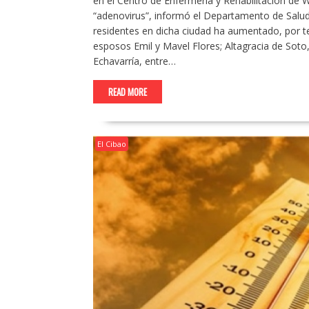
en el Centro de Enfermería y Rehabilitación de 
“adenovirus”, informó el Departamento de Salud
residentes en dicha ciudad ha aumentado, por te
esposos Emil y Mavel Flores; Altagracia de Sot
Echavarría, entre…
READ MORE
El Cibao