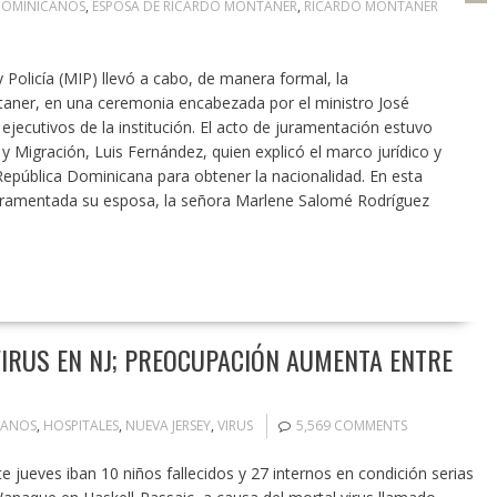
OMINICANOS
,
ESPOSA DE RICARDO MONTANER
,
RICARDO MONTANER
y Policía (MIP) llevó a cabo, de manera formal, la
aner, en una ceremonia encabezada por el ministro José
jecutivos de la institución. El acto de juramentación estuvo
 y Migración, Luis Fernández, quien explicó el marco jurídico y
 República Dominicana para obtener la nacionalidad. En esta
uramentada su esposa, la señora Marlene Salomé Rodríguez
IRUS EN NJ; PREOCUPACIÓN AUMENTA ENTRE
CANOS
,
HOSPITALES
,
NUEVA JERSEY
,
VIRUS
5,569 COMMENTS
ueves iban 10 niños fallecidos y 27 internos en condición serias