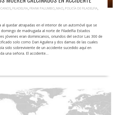
ICANOS
,
FILADELFIA
,
FRANK PALUMBO
,
MAO
,
POLICÍA DE FILADELFIA
,
da al quedar atrapadas en el interior de un automóvil que se
el domingo de madrugada al norte de Filadelfia Estados
res jóvenes eran dominicanos, oriundos del sector Las 300 de
tificado solo como Dari Aguilera y dos damas de las cuales
a sido sobreviviente de un accidente sucedido aquí en
ida una señora. El accidente…