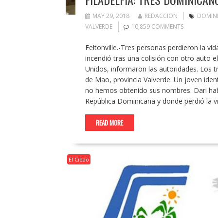
MAY 29, 2018
REDACCION
DOMIN
VALVERDE
10,859 COMMENTS
Feltonville.-Tres personas perdieron la vi
incendió tras una colisión con otro auto 
Unidos, informaron las autoridades. Los t
de Mao, provincia Valverde. Un joven iden
no hemos obtenido sus nombres. Dari habí
República Dominicana y donde perdió la v
READ MORE
El Cibao