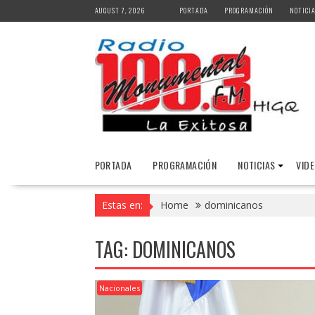
Skip
AUGUST 7, 2026
PORTADA
PROGRAMACIÓN
NOTICI
to
content
PORTADA
PROGRAMACIÓN
NOTICIAS
VID
Estas en:
Home
dominicanos
TAG:
DOMINICANOS
Nacionales