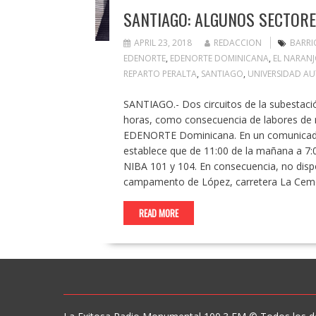
SANTIAGO: ALGUNOS SECTORE
APRIL 23, 2018
REDACCION
BARRI
EDENORTE
,
EDENORTE DOMINICANA
,
EL NARAN
REPARTO PERALTA
,
SANTIAGO
,
UNIVERSIDAD A
SANTIAGO.- Dos circuitos de la subestació
horas, como consecuencia de labores de 
EDENORTE Dominicana. En un comunicado d
establece que de 11:00 de la mañana a 7:00
NIBA 101 y 104. En consecuencia, no dispo
campamento de López, carretera La Ceme
READ MORE