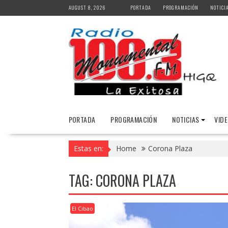
Skip
AUGUST 8, 2026
PORTADA
PROGRAMACIÓN
NOTICI
to
content
PORTADA
PROGRAMACIÓN
NOTICIAS
VID
Estas en:
Home
Corona Plaza
TAG:
CORONA PLAZA
El Cibao