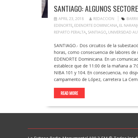
SANTIAGO: ALGUNOS SECTORE
APRIL 23, 2018
REDACCION
BARRI
EDENORTE
,
EDENORTE DOMINICANA
,
EL NARAN
REPARTO PERALTA
,
SANTIAGO
,
UNIVERSIDAD A
SANTIAGO.- Dos circuitos de la subestació
horas, como consecuencia de labores de 
EDENORTE Dominicana. En un comunicado d
establece que de 11:00 de la mañana a 7:00
NIBA 101 y 104. En consecuencia, no dispo
campamento de López, carretera La Ceme
READ MORE