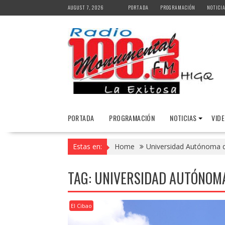
Skip
AUGUST 7, 2026
PORTADA
PROGRAMACIÓN
NOTICI
to
content
PORTADA
PROGRAMACIÓN
NOTICIAS
VID
Estas en:
Home
Universidad Autónoma 
TAG:
UNIVERSIDAD AUTÓNOMA
El Cibao