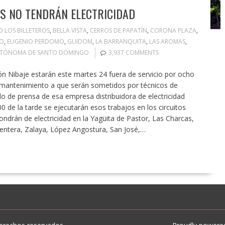
S NO TENDRÁN ELECTRICIDAD
O LOS BILLETEROS
,
BELLA VISTA
,
CERROS DE PAPATÍN
,
CORONA PLAZA
,
JO
,
EUGENIO PERDOMO
,
GUIDOM
,
LA BARRANQUITA
,
LAS AROMAS
,
UTÓNOMA DE SANTO DOMINGO
3,937 COMMENTS
n Nibaje estarán este martes 24 fuera de servicio por ocho
mantenimiento a que serán sometidos por técnicos de
e prensa de esa empresa distribuidora de electricidad
 de la tarde se ejecutarán esos trabajos en los circuitos
ndrán de electricidad en la Yagüita de Pastor, Las Charcas,
ntera, Zalaya, López Angostura, San José,…