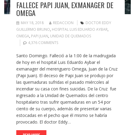
FALLECE PAPI JUAN, EXMANAGER DE
OMEGA
MAY 18, 2018
REDACCION
DOCTOR EDDY
GUILLERMO BRUNO
,
HOSPITAL LUIS EDUARDO AYBAR
,
OMEGA
,
PAPI JUAN
,
UNIDAD DE QUEMADOS
4,376 COMMENTS
Santo Domingo. Falleció a la 1:00 de la madrugada
de hoy en el hospital Luis Eduardo Aybar el
exmanager del merenguero Omega, Juan de la Cruz
(Papi Juan). El deceso de Papi Juan se produjo por
las quemaduras sufridas el pasado miércoles al
incendiar su casa con fines suicidas. De la Cruz fue
ingresado a la Unidad de Quemados del centro
hospitalario tras sufrir quemaduras en un 54 por
ciento de su cuerpo, además de presentar varias
estocadas en el pecho que él mismo se habría
provocado. El doctor Eddy…