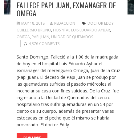
FALLECE PAPI JUAN, EXMANAGER DE
OMEGA
MAY 18, 2018
REDACCION
DOCTOR EDDY
GUILLERMO BRUNO
,
HOSPITAL LUIS EDUARDO AYBAR
,
OMEGA
,
PAPI JUAN
,
UNIDAD DE QUEMADOS
4,376 COMMENTS
Santo Domingo. Falleció a la 1:00 de la madrugada
de hoy en el hospital Luis Eduardo Aybar el
exmanager del merenguero Omega, Juan de la Cruz
(Papi Juan). El deceso de Papi Juan se produjo por
las quemaduras sufridas el pasado miércoles al
incendiar su casa con fines suicidas. De la Cruz fue
ingresado a la Unidad de Quemados del centro
hospitalario tras sufrir quemaduras en un 54 por
ciento de su cuerpo, además de presentar varias
estocadas en el pecho que él mismo se habría
provocado. El doctor Eddy…