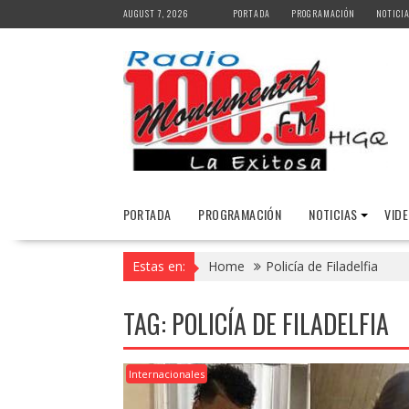
Skip
AUGUST 7, 2026
PORTADA
PROGRAMACIÓN
NOTICI
to
content
PORTADA
PROGRAMACIÓN
NOTICIAS
VID
Estas en:
Home
Policía de Filadelfia
TAG:
POLICÍA DE FILADELFIA
Internacionales