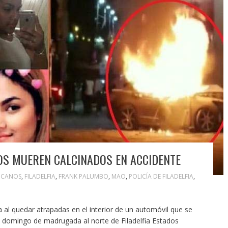
NOS MUEREN CALCINADOS EN ACCIDENTE
ICANOS
,
FILADELFIA
,
FRANK PALUMBO
,
MAO
,
POLICÍA DE FILADELFIA
,
da al quedar atrapadas en el interior de un automóvil que se
el domingo de madrugada al norte de Filadelfia Estados