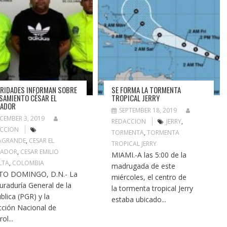
RIDADES INFORMAN SOBRE
SE FORMA LA TORMENTA
SAMIENTO CÉSAR EL
TROPICAL JERRY
SADOR
SEPTEMBER 18, 2019
CEMBER 3, 2019
REDACCION
JERRY
,
CCION
TORMENTA
,
TORMENTA
AGRANDE
,
CESAR EL
TROPICAL JERRY
SADOR
,
CESAR EMILIO
MIAMI.-A las 5:00 de la
LTA
,
COLOMBIA
madrugada de este
TO DOMINGO, D.N.- La
miércoles, el centro de
uraduría General de la
la tormenta tropical Jerry
blica (PGR) y la
estaba ubicado...
cción Nacional de
ol...