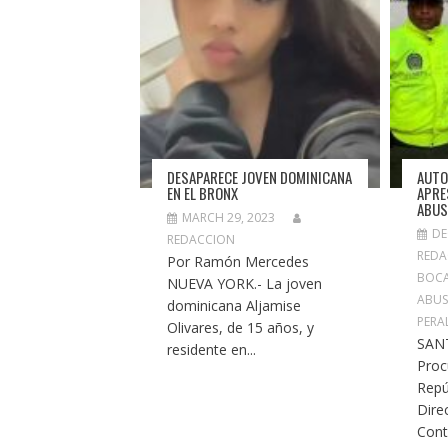
DESAPARECE JOVEN DOMINICANA
AUTO
EN EL BRONX
APRE
ABU
MARCH 29, 2023
DE
REDACCION
REDA
Por Ramón Mercedes
BOC
NUEVA YORK.- La joven
ABU
dominicana Aljamise
PERA
Olivares, de 15 años, y
SAN
residente en...
Proc
Repú
Dire
Contr