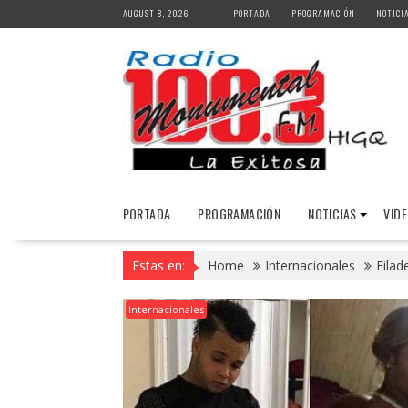
Skip
AUGUST 8, 2026
PORTADA
PROGRAMACIÓN
NOTICI
to
content
PORTADA
PROGRAMACIÓN
NOTICIAS
VID
Estas en:
Home
Internacionales
Filad
Internacionales