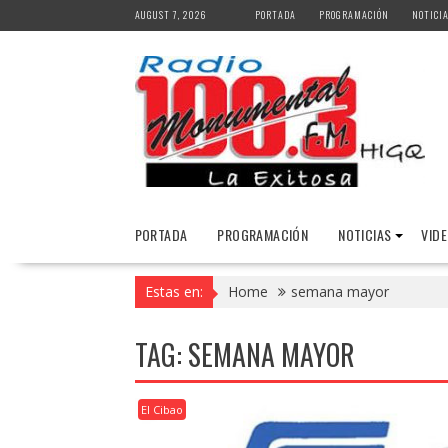
Skip
AUGUST 7, 2026
PORTADA
PROGRAMACIÓN
NOTICI
to
content
PORTADA
PROGRAMACIÓN
NOTICIAS
VID
Estas en:
Home
semana mayor
TAG:
SEMANA MAYOR
El Cibao