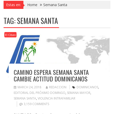
Estas en:
Home
Semana Santa
TAG:
SEMANA SANTA
El Cibao
CAMINO ESPERA SEMANA SANTA
CAMBIE ACTITUD DOMINICANOS
MARCH 24, 2018
REDACCION
DOMINICANOS
,
EDITORIAL DEL PRÓXIMO DOMINGO
,
SEMANA MAYOR
,
SEMANA SANTA
,
VIOLENCIA INTRAFAMILIAR
3,159 COMMENTS