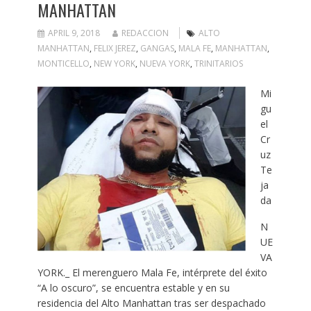
MANHATTAN
APRIL 9, 2018
REDACCION
ALTO
MANHATTAN
,
FELIX JEREZ
,
GANGAS
,
MALA FE
,
MANHATTAN
,
MONTICELLO
,
NEW YORK
,
NUEVA YORK
,
TRINITARIOS
Mi
gu
el
Cr
uz
Te
ja
da
N
UE
VA
YORK._ El merenguero Mala Fe, intérprete del éxito
“A lo oscuro”, se encuentra estable y en su
residencia del Alto Manhattan tras ser despachado