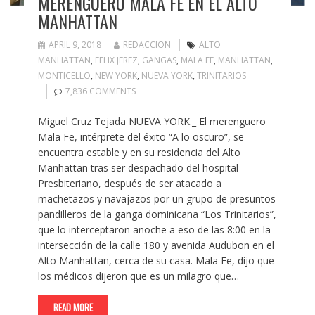
MERENGUERO MALA FE EN EL ALTO
MANHATTAN
APRIL 9, 2018
REDACCION
ALTO
MANHATTAN
,
FELIX JEREZ
,
GANGAS
,
MALA FE
,
MANHATTAN
,
MONTICELLO
,
NEW YORK
,
NUEVA YORK
,
TRINITARIOS
7,836 COMMENTS
Miguel Cruz Tejada NUEVA YORK._ El merenguero
Mala Fe, intérprete del éxito “A lo oscuro”, se
encuentra estable y en su residencia del Alto
Manhattan tras ser despachado del hospital
Presbiteriano, después de ser atacado a
machetazos y navajazos por un grupo de presuntos
pandilleros de la ganga dominicana “Los Trinitarios”,
que lo interceptaron anoche a eso de las 8:00 en la
intersección de la calle 180 y avenida Audubon en el
Alto Manhattan, cerca de su casa. Mala Fe, dijo que
los médicos dijeron que es un milagro que…
READ MORE