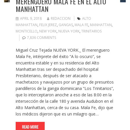
MERENGUERO MALA FE EN EL ALTO
MANHATTAN
APRIL 9, 2018
REDACCION
ALTO
MANHATTAN
,
FELIX JEREZ
,
GANGAS
,
MALA FE
,
MANHATTAN
,
MONTICELLO
,
NEW YORK
,
NUEVA YORK
,
TRINITARIOS
7,836 COMMENTS
Miguel Cruz Tejada NUEVA YORK._ El merenguero
Mala Fe, intérprete del éxito “A lo oscuro”, se
encuentra estable y en su residencia del Alto
Manhattan tras ser despachado del hospital
Presbiteriano, después de ser atacado a
machetazos y navajazos por un grupo de presuntos
pandilleros de la ganga dominicana “Los Trinitarios”,
que lo interceptaron anoche a eso de las 8:00 en la
intersección de la calle 180 y avenida Audubon en el
Alto Manhattan, cerca de su casa. Mala Fe, dijo que
los médicos dijeron que es un milagro que…
READ MORE