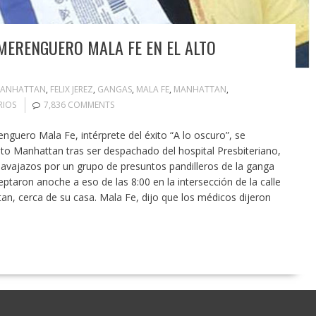
MERENGUERO MALA FE EN EL ALTO
MANHATTAN
,
FELIX JEREZ
,
GANGAS
,
MALA FE
,
MANHATTAN
,
RIOS
7,836 COMMENTS
guero Mala Fe, intérprete del éxito “A lo oscuro”, se
Alto Manhattan tras ser despachado del hospital Presbiteriano,
vajazos por un grupo de presuntos pandilleros de la ganga
eptaron anoche a eso de las 8:00 en la intersección de la calle
n, cerca de su casa. Mala Fe, dijo que los médicos dijeron