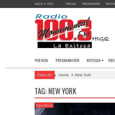
Skip
AUGUST 8, 2026
PORTADA
PROGRAMACIÓN
NOTICI
to
content
PORTADA
PROGRAMACIÓN
NOTICIAS
VID
Estas en:
Home
New York
TAG:
NEW YORK
Espectáculo