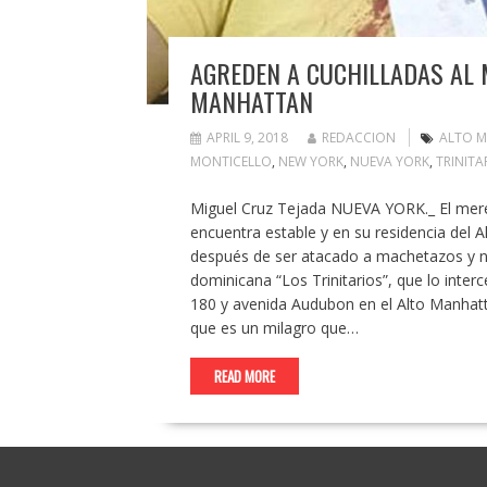
AGREDEN A CUCHILLADAS AL 
MANHATTAN
APRIL 9, 2018
REDACCION
ALTO 
MONTICELLO
,
NEW YORK
,
NUEVA YORK
,
TRINITA
Miguel Cruz Tejada NUEVA YORK._ El meren
encuentra estable y en su residencia del 
después de ser atacado a machetazos y na
dominicana “Los Trinitarios”, que lo interc
180 y avenida Audubon en el Alto Manhatta
que es un milagro que…
READ MORE